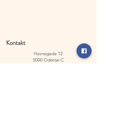
Kontakt
Havnegade 12
5000 Odense C
TLF:
29 73 29 56
Mail:
aquababy.dk@gmail.com
CVR:
27037720
Kontaktformular
Babysvømning