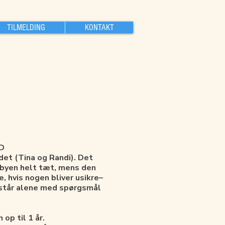
TILMELDING
KONTAKT
D
ndet (Tina og Randi). Det
abyen helt tæt, mens den
, hvis nogen bliver usikre–
e står alene med spørgsmål
 op til 1 år.