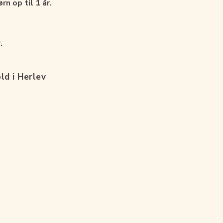
for børn op til 1 år.
.
ld i Herlev