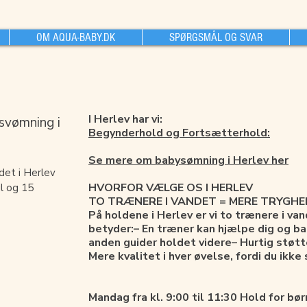
OM AQUA-BABY.DK
SPØRGSMÅL OG SVAR
I Herlev har vi:
ysvømning i
Begynderhold og
Fortsætterhold:
Se mere om babysømning i Herlev her
det i Herlev
HVORFOR VÆLGE OS I HERLEV
il og 15
TO TRÆNERE I VANDET = MERE TRYGHE
På holdene i Herlev er vi to trænere i va
betyder:– En træner kan hjælpe dig og b
anden guider holdet videre– Hurtig støtte
Mere kvalitet i hver øvelse, fordi du ikk
Mandag fra kl. 9:00 til 11:30 Hold for børn